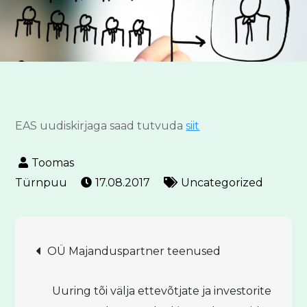
EAS uudiskirjaga saad tutvuda
siit
17.08.2017
Uncategorized
Navigeerimine
OÜ Majanduspartner teenused
Uuring tõi välja ettevõtjate ja investorite