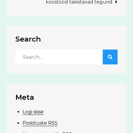
koostööd takistavad tegurid
Search
Search
for:
Meta
Logi sisse
Postituste RSS