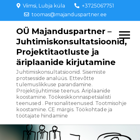
Skip
Viimsi, Lubja küla
+3725067751
to
toomas@majanduspartner.ee
content
OÜ Majanduspartner –
Juhtimiskonsultatsioonid,
Projektitaotluste ja
äriplaanide kirjutamine
Juhtimiskonsultatsioonid. Sisemiste
protsesside analüüs. Ettevõtte
tulemuslikkuse parandamine.
Projektijuhtimise teenus. Äriplaanide
koostamine. Töökeskkonnaspetsialisti
teenused . Personaliteenused. Tootmisohje
koostamine. CE märgis. Töökohtade ja
töötajate hindamine