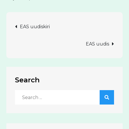
Navigeerimine
EAS uudiskiri
EAS uudis
Search
Search
for: