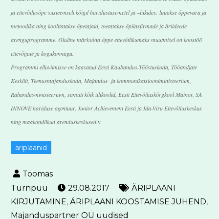
ja ettevõtlusõpe süsteemselt kõigil haridustasemetel ja –liikides: luuakse õppevara ja
metoodika ning koolitatakse õpetajaid, toetatakse õpilasfirmade ja äriideede
arenguprogramme. Oluline märksõna õppe ettevõtlikumaks muutmisel on koostöö
ettevõtjate ja kogukonnaga.
Programmi elluviimisse on kaasatud Eesti Kaubandus-Tööstuskoda, Tööandjate
Keskliit, Teenusmajanduskoda, Majandus- ja kommunikatsiooniministeerium,
Rahandusministeerium, samuti kõik ülikoolid, Eesti Ettevõtluskõrgkool Mainor, SA
INNOVE hariduse agentuur, Junior Achievement Eesti ja Ida-Viru Ettevõtluskeskus
ning maakondlikud arenduskeskused.
v
äriplaanid
29.08.2017
ÄRIPLAANI
KIRJUTAMINE
,
ÄRIPLAANI KOOSTAMISE JUHEND
,
Majanduspartner OÜ uudised