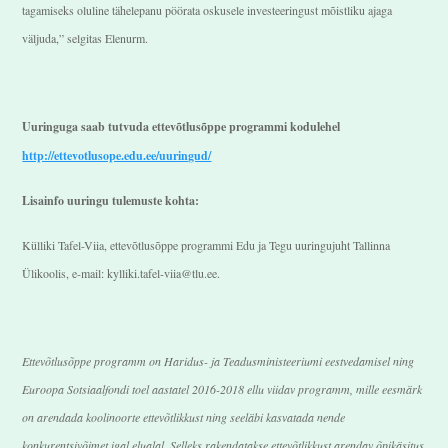
tagamiseks oluline tähelepanu pöörata oskusele investeeringust mõistliku ajaga
väljuda,” selgitas Elenurm.
Uuringuga saab tutvuda ettevõtlusõppe programmi kodulehel
http://ettevotlusope.edu.ee/uuringud/
Lisainfo uuringu tulemuste kohta:
Külliki Tafel-Viia, ettevõtlusõppe programmi Edu ja Tegu uuringujuht Tallinna
Ülikoolis, e-mail: kylliki.tafel-viia@tlu.ee.
Ettevõtlusõppe programm on Haridus- ja Teadusministeeriumi eestvedamisel ning
Euroopa Sotsiaalfondi toel aastatel 2016-2018 ellu viidav programm, mille eesmärk
on arendada koolinoorte ettevõtlikkust ning seeläbi kasvatada nende
konkurentsivõimet igal elualal. Selleks rakendatakse ettevõtlikkust arendav õpikäsitus