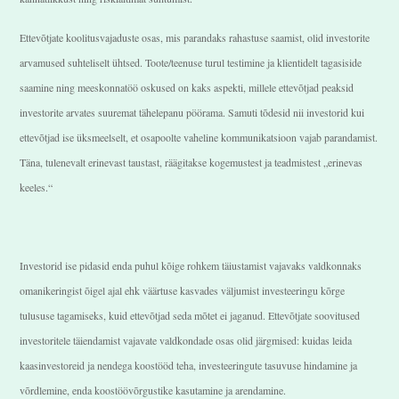
Ettevõtjate koolitusvajaduste osas, mis parandaks rahastuse saamist, olid investorite
arvamused suhteliselt ühtsed. Toote/teenuse turul testimine ja klientidelt tagasiside
saamine ning meeskonnatöö oskused on kaks aspekti, millele ettevõtjad peaksid
investorite arvates suuremat tähelepanu pöörama. Samuti tõdesid nii investorid kui
ettevõtjad ise üksmeelselt, et osapoolte vaheline kommunikatsioon vajab parandamist.
Täna, tulenevalt erinevast taustast, räägitakse kogemustest ja teadmistest „erinevas
keeles.“
Investorid ise pidasid enda puhul kõige rohkem täiustamist vajavaks valdkonnaks
omanikeringist õigel ajal ehk väärtuse kasvades väljumist investeeringu kõrge
tulususe tagamiseks, kuid ettevõtjad seda mõtet ei jaganud. Ettevõtjate soovitused
investoritele täiendamist vajavate valdkondade osas olid järgmised: kuidas leida
kaasinvestoreid ja nendega koostööd teha, investeeringute tasuvuse hindamine ja
võrdlemine, enda koostöövõrgustike kasutamine ja arendamine.