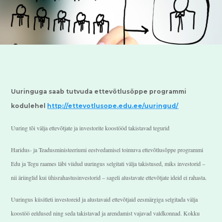
Uuringuga saab tutvuda ettevõtlusõppe programmi
kodulehel
http://ettevotlusope.edu.ee/uuringud/
Uuring tõi välja ettevõtjate ja investorite koostööd takistavad tegurid
Haridus- ja Teadusministeeriumi eestvedamisel toimuva ettevõtlusõppe programmi
Edu ja Tegu raames läbi viidud uuringus selgitati välja takistused, miks investorid –
nii äriinglid kui ühisrahastusinvestorid – sageli alustavate ettevõtjate ideid ei rahasta.
Uuringus küsitleti investoreid ja alustavaid ettevõtjaid eesmärgiga selgitada välja
koostöö eeldused ning seda takistavad ja arendamist vajavad valdkonnad. Kokku