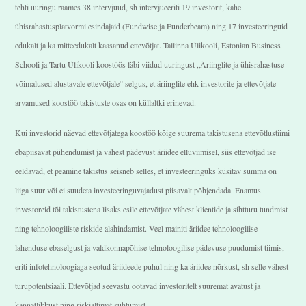
tehti uuringu raames 38 intervjuud, sh intervjueeriti 19 investorit, kahe
ühisrahastusplatvormi esindajaid (Fundwise ja Funderbeam) ning 17 investeeringuid
edukalt ja ka mitteedukalt kaasanud ettevõtjat. Tallinna Ülikooli, Estonian Business
Schooli ja Tartu Ülikooli koostöös läbi viidud uuringust „Äriinglite ja ühisrahastuse
võimalused alustavale ettevõtjale“ selgus, et äriinglite ehk investorite ja ettevõtjate
arvamused koostöö takistuste osas on küllaltki erinevad.
Kui investorid näevad ettevõtjatega koostöö kõige suurema takistusena ettevõtlustiimi
ebapiisavat pühendumist ja vähest pädevust äriidee elluviimisel, siis ettevõtjad ise
eeldavad, et peamine takistus seisneb selles, et investeeringuks küsitav summa on
liiga suur või ei suudeta investeeringuvajadust piisavalt põhjendada. Enamus
investoreid tõi takistustena lisaks esile ettevõtjate vähest klientide ja sihtturu tundmist
ning tehnoloogiliste riskide alahindamist. Veel mainiti äriidee tehnoloogilise
lahenduse ebaselgust ja valdkonnapõhise tehnoloogilise pädevuse puudumist tiimis,
eriti infotehnoloogiaga seotud äriideede puhul ning ka äriidee nõrkust, sh selle vähest
turupotentsiaali. Ettevõtjad seevastu ootavad investoritelt suuremat avatust ja
kannatlikkust ning riskialtimat suhtumist.