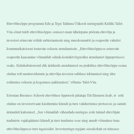
Ettevõtlusõppe programmi Edu ja Tegu Tallinna Ülikooli uuringujuhi Külliki Tafel-
Viia sõnul tuleb ettevõtlusõppes senisest enam tähelepanu pöörata ettevõtja ja
investori erinevate rollide mõtestamisele ning meeskonnatöö ja osapoolte vahelist
kommunikatsiooni toetavate oskuste arendamisele. „Ettevõtlusõppesse erinevate
osapoolte kaasamine võimaldab siduda kontaktvõrgustiku arendamist õppeprotsessi
osaks. Eelinkubatsioonil ehk äriideede arendamisel on praktilise ettevõtlusõppe osana
oluline roll mentorsidemete ja ettevõtja-investor-suhtluse tekitamisel ning idee
esitlemise oskuste ja kogemuse pakkumisel,“ rõhutas Tafel-Viia.
Estonian Business Schooli ettevõtluse õppetooli juhataja Tiit Elenurm lisab, et eriti
oluline on investorivaate käsitlemine kliendi ja turu valideerimise protsessis ja samuti
ärimudeli kaitsmisel. „See võimaldab vähendada uuringus esile tulnud ettevõtjate
teadmiste vajakajäämisi kliendi ja turu tundmise osas ning annab võimaluse tuua
ettevõtlusõppesse turu tagasisidet. Investeeringu tegijate seisukohalt on tulususe