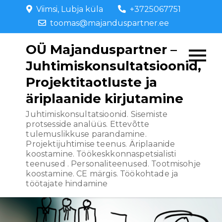
Skip
Viimsi, Lubja küla
+3725067751
to
toomas@majanduspartner.ee
content
OÜ Majanduspartner –
Juhtimiskonsultatsioonid,
Projektitaotluste ja
äriplaanide kirjutamine
Juhtimiskonsultatsioonid. Sisemiste
protsesside analüüs. Ettevõtte
tulemuslikkuse parandamine.
Projektijuhtimise teenus. Äriplaanide
koostamine. Töökeskkonnaspetsialisti
teenused . Personaliteenused. Tootmisohje
koostamine. CE märgis. Töökohtade ja
töötajate hindamine