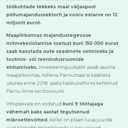
töökohtade tekkeks maal väljaspool
põllumajandussektorit ja vooru eelarve on 12
miljonit eurot.
Maapiirkonnas majandustegevuse
mitmekesistamise toetust kuni 150 000 eurot
saab kasutada uute seadmete ostmiseks ja
tootmis- või teenindusruumide
ehitamiseks.
Investeeringuobjekt peab asuma
maapiirkonnas, millena Pärnumaal ei käsitleta
üksnes enne 2018. aasta haldusreformi kehtinud
Pärnu linna territooriumi.
Infopäevale on oodatud
kuni 9 töötajaga
vähemalt kaks aastat tegutsenud
mikroettevõtted
, kellel on plaan luua juurde
uusi töökohti maapiirkonda ja kes vajavad