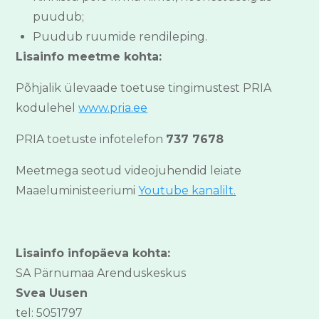
puudub;
Puudub ruumide rendileping.
Lisainfo meetme kohta:
Põhjalik ülevaade toetuse tingimustest PRIA
kodulehel
www.pria.ee
PRIA toetuste infotelefon
737 7678
Meetmega seotud videojuhendid leiate
Maaeluministeeriumi
Youtube kanalilt.
Lisainfo infopäeva kohta:
SA Pärnumaa Arenduskeskus
Svea Uusen
tel: 5051797