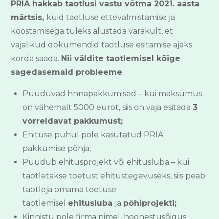
PRIA hakkab taotlusi vastu võtma 2021. aasta
märtsis,
kuid taotluse ettevalmistamise ja
koostamisega tuleks alustada varakult, et
vajalikud dokumendid taotluse esitamise ajaks
korda saada.
Nii väldite taotlemisel kõige
sagedasemaid probleeme
:
Puuduvad hnnapakkumised – kui maksumus
on vähemalt 5000 eurot, siis on vaja esitada
3
võrreldavat pakkumust;
Ehituse puhul pole kasutatud PRIA
pakkumise põhja;
Puudub ehitusprojekt või ehitusluba – kui
taotletakse toetust ehitustegevuseks, siis peab
taotleja omama toetuse
taotlemisel
ehitusluba
ja
põhiprojekti;
Kinnistu pole firma nimel, hoonestusõigus