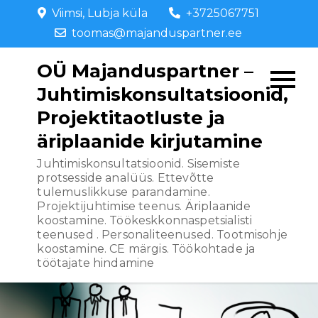
Skip
Viimsi, Lubja küla
+3725067751
to
toomas@majanduspartner.ee
content
OÜ Majanduspartner –
Juhtimiskonsultatsioonid,
Projektitaotluste ja
äriplaanide kirjutamine
Juhtimiskonsultatsioonid. Sisemiste
protsesside analüüs. Ettevõtte
tulemuslikkuse parandamine.
Projektijuhtimise teenus. Äriplaanide
koostamine. Töökeskkonnaspetsialisti
teenused . Personaliteenused. Tootmisohje
koostamine. CE märgis. Töökohtade ja
töötajate hindamine