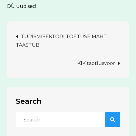
OÜ uudised
Navigeerimine
TURISMISEKTORI TOETUSE MAHT
TAASTUB
KIK taotlusvoor
Search
Search
for: