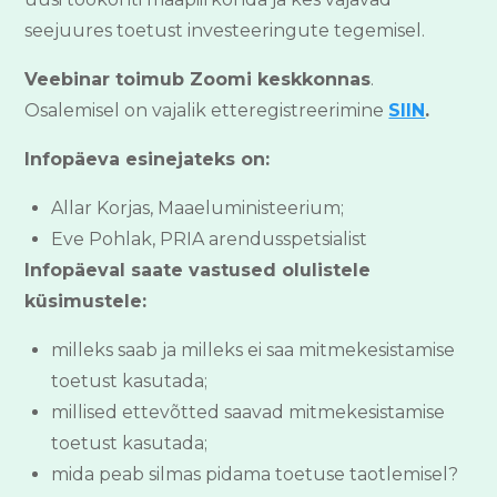
seejuures toetust investeeringute tegemisel.
Veebinar toimub Zoomi keskkonnas
.
Osalemisel on vajalik etteregistreerimine
SIIN
.
Infopäeva esinejateks on:
Allar Korjas, Maaeluministeerium;
Eve Pohlak, PRIA arendusspetsialist
Infopäeval saate vastused olulistele
küsimustele:
milleks saab ja milleks ei saa mitmekesistamise
toetust kasutada;
millised ettevõtted saavad mitmekesistamise
toetust kasutada;
mida peab silmas pidama toetuse taotlemisel?