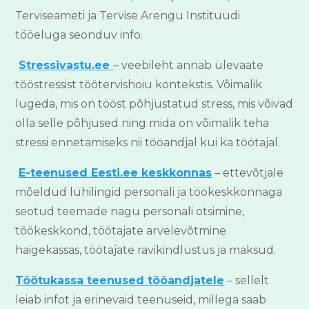
Terviseameti ja Tervise Arengu Instituudi
tööeluga seonduv info.
Stressivastu.ee
– veebileht annab ülevaate
tööstressist töötervishoiu kontekstis. Võimalik
lugeda, mis on tööst põhjustatud stress, mis võivad
olla selle põhjused ning mida on võimalik teha
stressi ennetamiseks nii tööandjal kui ka töötajal.
E-teenused Eesti.ee keskkonnas
– ettevõtjale
mõeldud lühilingid personali ja töökeskkonnaga
seotud teemade nagu personali otsimine,
töökeskkond, töötajate arvelevõtmine
haigekassas, töötajate ravikindlustus ja maksud.
Töötukassa teenused tööandjatele
– sellelt
leiab infot ja erinevaid teenuseid, millega saab