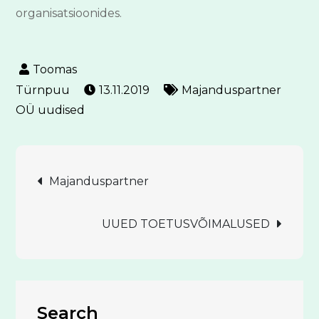
organisatsioonides.
13.11.2019
Majanduspartner
OÜ uudised
Navigeerimine
Majanduspartner
UUED TOETUSVÕIMALUSED
Search