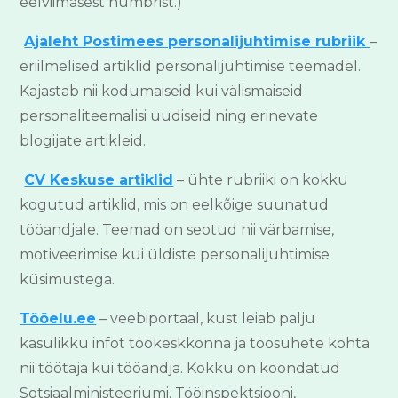
eelviimasest numbrist.)
Ajaleht Postimees personalijuhtimise rubriik
–
eriilmelised artiklid personalijuhtimise teemadel.
Kajastab nii kodumaiseid kui välismaiseid
personaliteemalisi uudiseid ning erinevate
blogijate artikleid.
CV Keskuse artiklid
– ühte rubriiki on kokku
kogutud artiklid, mis on eelkõige suunatud
tööandjale. Teemad on seotud nii värbamise,
motiveerimise kui üldiste personalijuhtimise
küsimustega.
Tööelu.ee
– veebiportaal, kust leiab palju
kasulikku infot töökeskkonna ja töösuhete kohta
nii töötaja kui tööandja. Kokku on koondatud
Sotsiaalministeeriumi, Tööinspektsiooni,