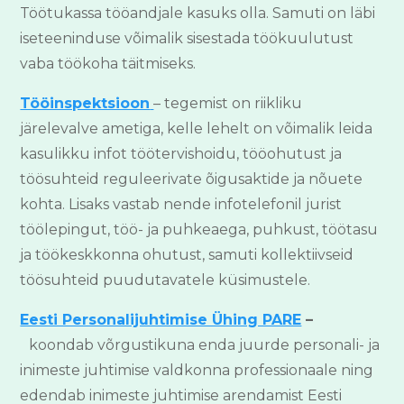
Töötukassa tööandjale kasuks olla. Samuti on läbi
iseteeninduse võimalik sisestada töökuulutust
vaba töökoha täitmiseks.
Tööinspektsioon
– tegemist on riikliku
järelevalve ametiga, kelle lehelt on võimalik leida
kasulikku infot töötervishoidu, tööohutust ja
töösuhteid reguleerivate õigusaktide ja nõuete
kohta. Lisaks vastab nende infotelefonil jurist
töölepingut, töö- ja puhkeaega, puhkust, töötasu
ja töökeskkonna ohutust, samuti kollektiivseid
töösuhteid puudutavatele küsimustele.
Eesti Personalijuhtimise Ühing PARE
–
koondab võrgustikuna enda juurde personali- ja
inimeste juhtimise valdkonna professionaale ning
edendab inimeste juhtimise arendamist Eesti