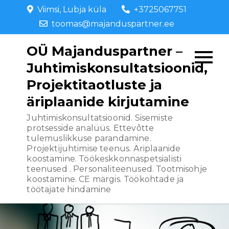
Skip
Viimsi, Lubja küla
+3725067751
to
toomas@majanduspartner.ee
content
OÜ Majanduspartner –
Juhtimiskonsultatsioonid,
Projektitaotluste ja
äriplaanide kirjutamine
Juhtimiskonsultatsioonid. Sisemiste
protsesside analüüs. Ettevõtte
tulemuslikkuse parandamine.
Projektijuhtimise teenus. Äriplaanide
koostamine. Töökeskkonnaspetsialisti
teenused . Personaliteenused. Tootmisohje
koostamine. CE märgis. Töökohtade ja
töötajate hindamine