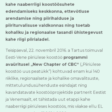
kahe naaberriigi koostöösuhete
edendamiseks keskkonna, ettevõtluse
arendamise ning piirihalduse ja
piiriturvalisuse valdkonnas ning toetab
kohaliku ja regionaalse tasandi ühistegevust
kahe riigi piirialadel.
Teisipäeval, 22. novembril 2016. a Tartus toimuval
Eesti-Vene piiriülese koostöö
programmi
avaüritusel „New Chapter of CBC“
(„Piiriülese
koostöö uus peatükk“) kohtuvad enam kui 140
riiklike, regionaalsete ja kohalike omavalitsuste,
mittetulundusühenduste esindajat ning
kavandatavate koostööprojektide partnerit Eestist
ja Venemaalt, et tähistada uut etappi kahe
naaberriigi piiriüleses koostöös, mis viiakse ellu EL