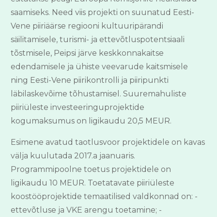
saamiseks. Need viis projekti on suunatud Eesti-
Vene piiriäärse regiooni kultuuripärandi
säilitamisele, turismi- ja ettevõtluspotentsiaali
tõstmisele, Peipsi järve keskkonnakaitse
edendamisele ja ühiste veevarude kaitsmisele
ning Eesti-Vene piirikontrolli ja piiripunkti
läbilaskevõime tõhustamisel. Suuremahuliste
piiriüleste investeeringuprojektide
kogumaksumus on ligikaudu 20,5 MEUR.
Esimene avatud taotlusvoor projektidele on kavas
välja kuulutada 2017.a jaanuaris.
Programmipoolne toetus projektidele on
ligikaudu 10 MEUR. Toetatavate piiriüleste
koostööprojektide temaatilised valdkonnad on: -
ettevõtluse ja VKE arengu toetamine; -