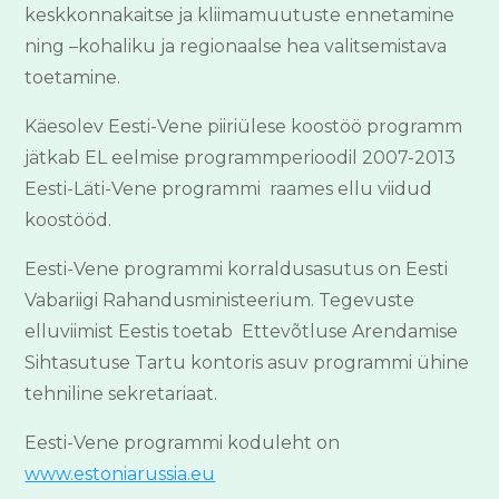
keskkonnakaitse ja kliimamuutuste ennetamine
ning –kohaliku ja regionaalse hea valitsemistava
toetamine.
Käesolev Eesti-Vene piiriülese koostöö programm
jätkab EL eelmise programmperioodil 2007-2013
Eesti-Läti-Vene programmi raames ellu viidud
koostööd.
Eesti-Vene programmi korraldusasutus on Eesti
Vabariigi Rahandusministeerium. Tegevuste
elluviimist Eestis toetab Ettevõtluse Arendamise
Sihtasutuse Tartu kontoris asuv programmi ühine
tehniline sekretariaat.
Eesti-Vene programmi koduleht on
www.estoniarussia.eu