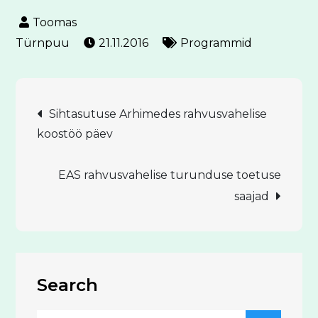
21.11.2016
Programmid
Navigeerimine
Sihtasutuse Arhimedes rahvusvahelise
koostöö päev
EAS rahvusvahelise turunduse toetuse
saajad
Search