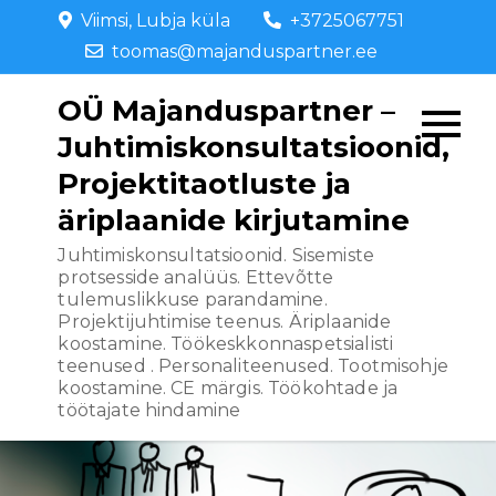
Skip
Viimsi, Lubja küla
+3725067751
to
toomas@majanduspartner.ee
content
OÜ Majanduspartner –
Juhtimiskonsultatsioonid,
Projektitaotluste ja
äriplaanide kirjutamine
Juhtimiskonsultatsioonid. Sisemiste
protsesside analüüs. Ettevõtte
tulemuslikkuse parandamine.
Projektijuhtimise teenus. Äriplaanide
koostamine. Töökeskkonnaspetsialisti
teenused . Personaliteenused. Tootmisohje
koostamine. CE märgis. Töökohtade ja
töötajate hindamine