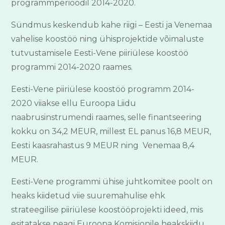
programmperioodil 2014-2020.
Sündmus keskendub kahe riigi – Eesti ja Venemaa
vahelise koostöö ning ühisprojektide võimaluste
tutvustamisele Eesti-Vene piiriülese koostöö
programmi 2014-2020 raames.
Eesti-Vene piiriülese koostöö programm 2014-
2020 viiakse ellu Euroopa Liidu
naabrusinstrumendi raames, selle finantseering
kokku on 34,2 MEUR, millest EL panus 16,8 MEUR,
Eesti kaasrahastus 9 MEUR ning Venemaa 8,4
MEUR.
Eesti-Vene programmi ühise juhtkomitee poolt on
heaks kiidetud viie suuremahulise ehk
strateegilise piiriülese koostööprojekti ideed, mis
esitatakse peagi Euroopa Komisjonile heakskiidu