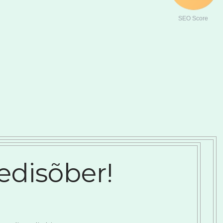
SEO Score
eedisõber!