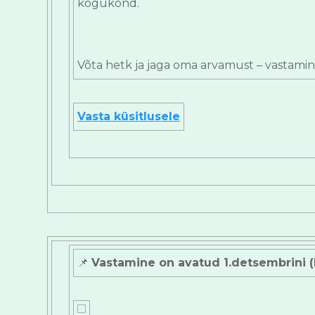
kogukond.
Võta hetk ja jaga oma arvamust – vastami
Vasta küsitlusele
📌
Vastamine on avatud 1.detsembrini (