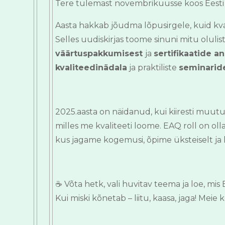
Tere tulemast novembrikuusse koos Eesti 
Aasta hakkab jõudma lõpusirgele, kuid kva
Selles uudiskirjas toome sinuni mitu oluli
väärtuspakkumisest
ja
sertifikaatide 
kvaliteedinädala
ja praktiliste
seminarid
2025.aasta on näidanud, kui kiiresti muutu
milles me kvaliteeti loome. EAQ roll on oll
kus jagame kogemusi, õpime üksteiselt ja 
☕️ Võta hetk, vali huvitav teema ja loe, mi
Kui miski kõnetab – liitu, kaasa, jaga! Mei