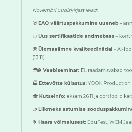
Novembri uudiskirjast leiad:
🧭
EAQ väärtuspakkumine uueneb
– anna
📜
Uus sertifikaatide andmebaas
– kontr
🌍
Ülemaailmne kvaliteedinädal
– AI-foo
(13.11)
🧑‍🏫
Veebiseminar:
EL raadamisvabad toot
🏭
Ettevõtte külastus:
YOOK Production AS
🎓
Kutseinfo:
eksam 26.11 ja portfoolio kai
🤝
Liikmeks astumise sooduspakkumin
🌟
Haara võimalusest:
EduFest, WCM Jaap