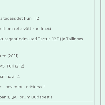
 tagasisidet kuni 1.12
olli oma ettevõtte andmeid
kusega sündmused Tartus (12.11) ja Tallinnas
ed (20.11)
, Türi (2.12)
tsmine 3.12.
e
– novembris erihinnad!
anis, QA Forum Budapestis