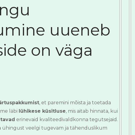
ingu
umine uueneb
side on väga
ärtuspakkumist
, et paremini mõista ja toetada
iime läbi
lühikese küsitluse
, mis aitab hinnata, kui
etavad
erinevaid kvaliteedivaldkonna tegutsejaid.
a ühingust veelgi tugevam ja tähenduslikum