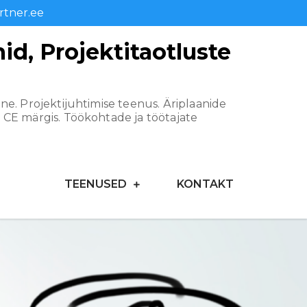
tner.ee
d, Projektitaotluste
e. Projektijuhtimise teenus. Äriplaanide
 CE märgis. Töökohtade ja töötajate
TEENUSED
KONTAKT