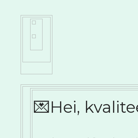
💌Hei, kvalit