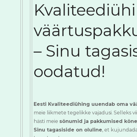
Kvaliteediüh
väärtuspakk
– Sinu tagasi
oodatud!
Eesti Kvaliteediühing uuendab oma vä
meie liikmete tegelikke vajadusi. Selleks v
hästi meie
sõnumid ja pakkumised kõn
Sinu tagasiside on oluline
, et kujundad