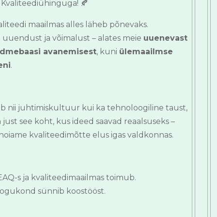
Kvaliteediühinguga! 🍂
liteedi maailmas alles läheb põnevaks.
st uuendust ja võimalust – alates meie
uuenevast
andmebaasi avanemisest
, kuni
ülemaailmse
eni
.
b nii juhtimiskultuur kui ka tehnoloogiline taust,
a just see koht, kus ideed saavad reaalsuseks –
hoiame kvaliteedimõtte elus igas valdkonnas.
s EAQ-s ja kvaliteedimaailmas toimub.
e kogukond sünnib koostööst.