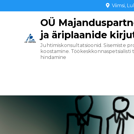
Skip
Viimsi, L
to
OÜ Majanduspartner
content
ja äriplaanide kirj
Juhtimiskonsultatsioonid. Sisemiste p
koostamine. Töökeskkonnaspetsialisti 
hindamine