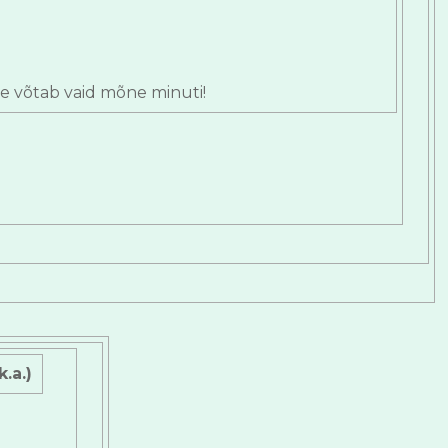
ne võtab vaid mõne minuti!
k.a.)