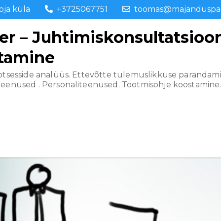
ubja küla
+3725067751
toomas@majanduspar
 – Juhtimiskonsultatsiooni
utamine
rotsesside analüüs. Ettevõtte tulemuslikkuse parandamin
teenused . Personaliteenused. Tootmisohje koostamine.