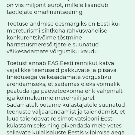
on viis miljonit eurot, millele lisandub
taotlejate omafinantseering.
Toetuse andmise eesmärgiks on Eesti kui
mereturismi sihtkoha rahvusvahelise
konkurentsivõime tõstmine
harrastusmeresõitjatele suunatud
väikesadamate võrgustiku kaudu.
Toetust annab EAS Eesti rannikut katva
vajalikke teenuseid pakkuvate ja piisava
tihedusega väikesadamate võrgustiku
arendamiseks, et sadamas oleks võimalik
peatuda iga päevateekonna ehk vähemalt
iga kolmekümne meremiili järel.
Sadamatelt ootame külastajatele suunatud
teenuste väljaarendamist ja täiendamist, et
luua täiendavat reisimotivatsiooni Eesti
külastamiseks ning pikendada meie vetes
seilavate külalisaluste Eestis viibimise aega.