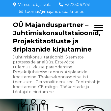
Skip
Viimsi, Lubja küla
+3725067751
to
toomas@majanduspartner.ee
content
OÜ Majanduspartner –
Juhtimiskonsultatsioonid,
Projektitaotluste ja
äriplaanide kirjutamine
Juhtimiskonsultatsioonid. Sisemiste
protsesside analüüs. Ettevõtte
tulemuslikkuse parandamine.
Projektijuhtimise teenus. Äriplaanide
koostamine. Töökeskkonnaspetsialisti
teenused . Personaliteenused. Tootmisohje
koostamine. CE märgis. Töökohtade ja
töötajate hindamine