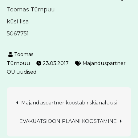
Toomas Türnpuu
küsi lisa
5067751
23.03.2017
Majanduspartner
OÜ uudised
Navigeerimine
Majanduspartner koostab riskianalüüsi
EVAKUATSIOONIPLAANI KOOSTAMINE